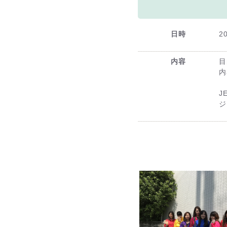
日時
2
内容
目
内
J
ジ